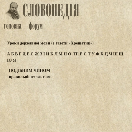
Уроки державної мови (з газети «Хрещатик»)
А
Б
В
Г
Д
Е
Є
Ж
З
І
Й
К
Л
М
Н
О
[П]
Р
С
Т
У
Ф
Х
Ц
Ч
Ш
Щ
Ю
Я
ПОДІБНИМ ЧИНОМ
правильніше:
так само