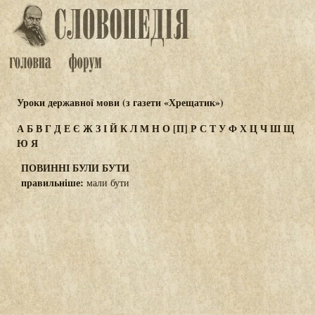
Уроки державної мови (з газети «Хрещатик»)
А
Б
В
Г
Д
Е
Є
Ж
З
І
Й
К
Л
М
Н
О
[П]
Р
С
Т
У
Ф
Х
Ц
Ч
Ш
Щ
Ю
Я
ПОВИННІ БУЛИ БУТИ
правильніше:
мали бути