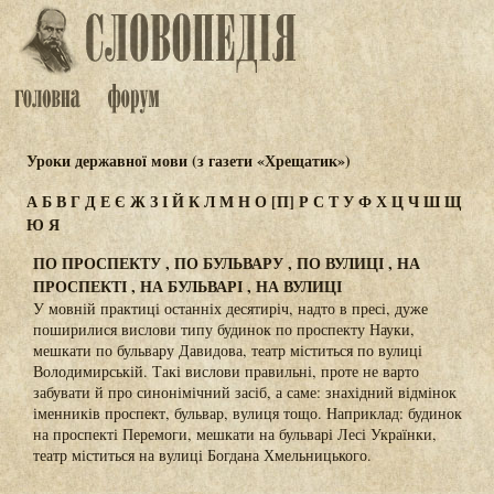
Уроки державної мови (з газети «Хрещатик»)
А
Б
В
Г
Д
Е
Є
Ж
З
І
Й
К
Л
М
Н
О
[П]
Р
С
Т
У
Ф
Х
Ц
Ч
Ш
Щ
Ю
Я
ПО ПРОСПЕКТУ , ПО БУЛЬВАРУ , ПО ВУЛИЦІ , НА
ПРОСПЕКТІ , НА БУЛЬВАРІ , НА ВУЛИЦІ
У мовній практиці останніх десятиріч, надто в пресі, дуже
поширилися вислови типу будинок по проспекту Науки,
мешкати по бульвару Давидова, театр міститься по вулиці
Володимирській. Такі вислови правильні, проте не варто
забувати й про синонімічний засіб, а саме: знахідний відмінок
іменників проспект, бульвар, вулиця тощо. Наприклад: будинок
на проспекті Перемоги, мешкати на бульварі Лесі Українки,
театр міститься на вулиці Богдана Хмельницького.