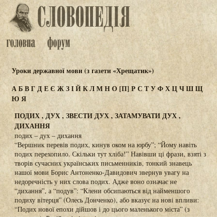
Уроки державної мови (з газети «Хрещатик»)
А
Б
В
Г
Д
Е
Є
Ж
З
І
Й
К
Л
М
Н
О
[П]
Р
С
Т
У
Ф
Х
Ц
Ч
Ш
Щ
Ю
Я
ПОДИХ , ДУХ , ЗВЕСТИ ДУХ , ЗАТАМУВАТИ ДУХ ,
ДИХАННЯ
подих – дух – дихання
“Вершник перевів подих, кинув оком на юрбу”; “Йому навіть
подих перехопило. Скільки тут хліба!” Навівши ці фрази, взяті з
творів сучасних українських письменників, тонкий знавець
нашої мови Борис Антоненко-Давидович звернув увагу на
недоречність у них слова подих. Адже воно означає не
“дихання”, а “подув”: “Клени обсипаються від найменшого
подиху вітерця” (Олесь Донченко), або вказує на нові впливи:
“Подих нової епохи дійшов і до цього маленького міста” (з