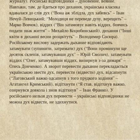
журналу). Російські відповідники – дуновение, веяние.
Навпаки, там, де йдеться про дихання, українська класика
вдавалася до слів дух (“Вона аж зблідла, дух забивсь” – Іван
Нечуй-Левицький; “Молодиця не переведе духу, верещить” –
Марко Вовчок), віддих (“Він затамовує навіть віддих, боячись
подати знак життя” – Михайло Коцюбинський), дихання (“Інші
квіти в диханні весни розцвітуть” – Володимир Сосюра).
Російському вислову задержать дыхание відповідають
затамувати (зупинити, затримати) дух (“Вони проминули ще
десяток склепів, затамувавши дух” – Юрій Смолич), затамувати
віддих (“Олег, затамувавши віддих, визирнув з-за димаря” –
Олесь Донченко). А зворот перевести дыхание перекладається
українською звести дух, перевести (відвести) дух, відсапнути
(“Лаговський важко одсапнув з того прудкого ходіння” –
Агатангел Кримський), відітхнути (“Я став, відітхнув важко,
озирнувся довкола і знов відітхнув” – Іван Франко). У
російського нельзя дух перевести – українські відповідники не
можна дух відвести, не здихнутися.