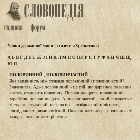
Уроки державної мови (з газети «Хрещатик»)
А
Б
В
Г
Д
Е
Є
Ж
З
І
Й
К
Л
М
Н
О
[П]
Р
С
Т
У
Ф
Х
Ц
Ч
Ш
Щ
Ю
Я
ПОЛОВИННИЙ , ПОЛОВИНЧАСТИЙ
Яка відмінність між словами половинний і половинчастий?
Значеннєва. Адже половинний – це той, що дорівнює половині
чогось, становить половину. Половинна цегла, половинний
заробіток, половинна доза. А половинчастий – який складається
зі стулок, стулковий, переносно – позбавлений цілісності,
послідовності, компромісний. Половинчасті двері, половинчасті
заходи, половинчасті рішення.