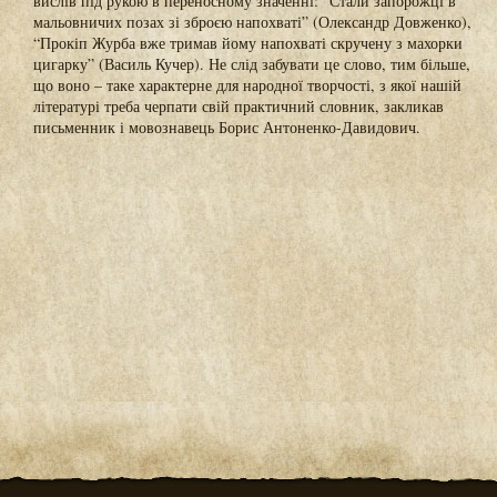
вислів під рукою в переносному значенні: “Стали запорожці в
мальовничих позах зі зброєю напохваті” (Олександр Довженко),
“Прокіп Журба вже тримав йому напохваті скручену з махорки
цигарку” (Василь Кучер). Не слід забувати це слово, тим більше,
що воно – таке характерне для народної творчості, з якої нашій
літературі треба черпати свій практичний словник, закликав
письменник і мовознавець Борис Антоненко-Давидович.