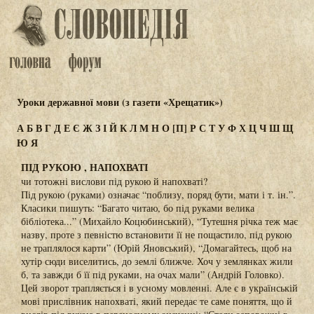
Уроки державної мови (з газети «Хрещатик»)
А
Б
В
Г
Д
Е
Є
Ж
З
І
Й
К
Л
М
Н
О
[П]
Р
С
Т
У
Ф
Х
Ц
Ч
Ш
Щ
Ю
Я
ПІД РУКОЮ , НАПОХВАТІ
чи тотожні вислови під рукою й напохваті?
Під рукою (руками) означає “поблизу, поряд бути, мати і т. ін.”.
Класики пишуть: “Багато читаю, бо під руками велика
бібліотека...” (Михайло Коцюбинський), “Тутешня річка теж має
назву, проте з певністю встановити її не пощастило, під рукою
не траплялося карти” (Юрій Яновський), “Домагайтесь, щоб на
хутір сюди виселитись, до землі ближче. Хоч у землянках жили
б, та завжди б її під руками, на очах мали” (Андрій Головко).
Цей зворот трапляється і в усному мовленні. Але є в українській
мові прислівник напохваті, який передає те саме поняття, що й