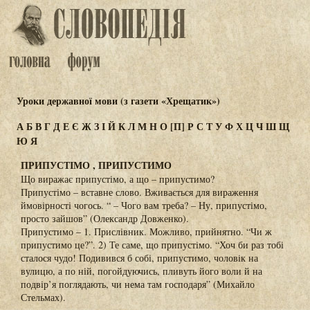
Уроки державної мови (з газети «Хрещатик»)
А
Б
В
Г
Д
Е
Є
Ж
З
І
Й
К
Л
М
Н
О
[П]
Р
С
Т
У
Ф
Х
Ц
Ч
Ш
Щ
Ю
Я
ПРИПУСТІМО , ПРИПУСТИМО
Що виражає припустімо, а що – припустимо?
Припустімо – вставне слово. Вживається для вираження
ймовірності чогось. “ – Чого вам треба? – Ну, припустімо,
просто зайшов” (Олександр Довженко).
Припустимо – 1. Прислівник. Можливо, прийнятно. “Чи ж
припустимо це?”. 2) Те саме, що припустімо. “Хоч би раз тобі
сталося чудо! Подивився б собі, припустимо, чоловік на
вулицю, а по ній, погойдуючись, пливуть його воли й на
подвір’я поглядають, чи нема там господаря” (Михайло
Стельмах).