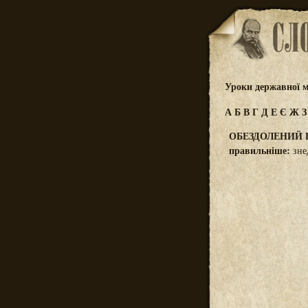
Уроки державної м
А
Б
В
Г
Д
Е
Є
Ж
ОБЕЗДОЛЕНИЙ 
правильніше:
зне