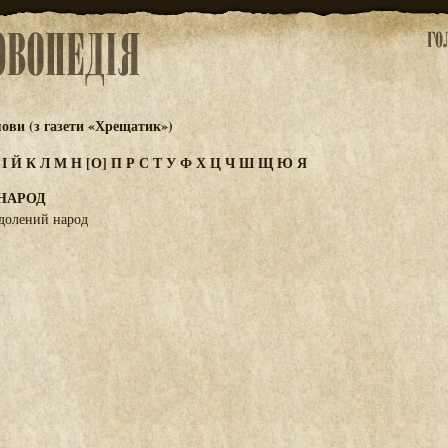
ови (з газети «Хрещатик»)
З
І
Й
К
Л
М
Н
[О]
П
Р
С
Т
У
Ф
Х
Ц
Ч
Ш
Щ
Ю
Я
НАРОД
долений народ