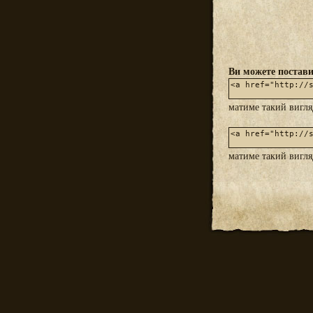
Ви можете постави
матиме такий вигл
матиме такий вигл