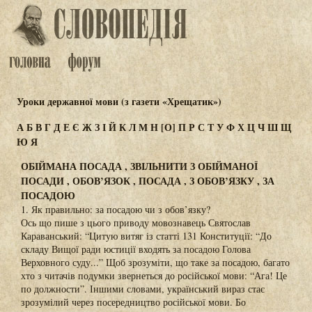
Уроки державної мови (з газети «Хрещатик»)
А
Б
В
Г
Д
Е
Є
Ж
З
І
Й
К
Л
М
Н
[О]
П
Р
С
Т
У
Ф
Х
Ц
Ч
Ш
Щ
Ю
Я
ОБІЙМАНА ПОСАДА , ЗВІЛЬНИТИ З ОБІЙМАНОЇ
ПОСАДИ , ОБОВ’ЯЗОК , ПОСАДА , З ОБОВ’ЯЗКУ , ЗА
ПОСАДОЮ
1. Як правильно: за посадою чи з обов’язку?
Ось що пише з цього приводу мовознавець Святослав
Караванський: “Цитую витяг із статті 131 Конституції: “До
складу Вищої ради юстиції входять за посадою Голова
Верховного суду...” Щоб зрозуміти, що таке за посадою, багато
хто з читачів подумки звернеться до російської мови: “Ага! Це
по должности”. Іншими словами, український вираз стає
зрозумілий через посередництво російської мови. Бо