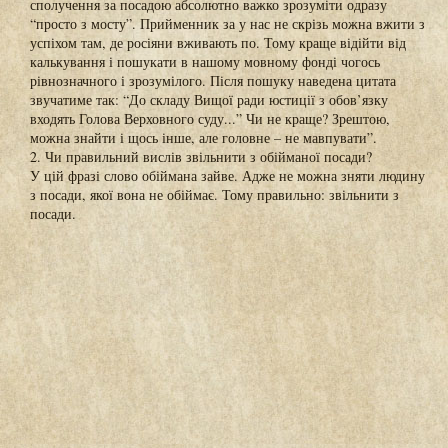
сполучення за посадою абсолютно важко зрозуміти одразу
“просто з мосту”. Прийменник за у нас не скрізь можна вжити з
успіхом там, де росіяни вживають по. Тому краще відійти від
калькування і пошукати в нашому мовному фонді чогось
рівнозначного і зрозумілого. Після пошуку наведена цитата
звучатиме так: “До складу Вищої ради юстиції з обов’язку
входять Голова Верховного суду...” Чи не краще? Зрештою,
можна знайти і щось інше, але головне – не мавпувати”.
2. Чи правильний вислів звільнити з обійманої посади?
У цій фразі слово обіймана зайве. Адже не можна зняти людину
з посади, якої вона не обіймає. Тому правильно: звільнити з
посади.