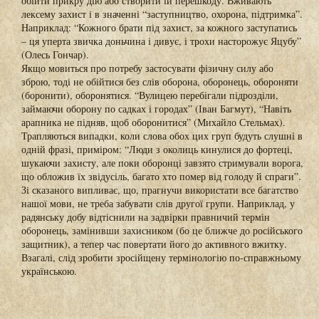
обійти прикру дію або створити їй перешкоду. Вживають
лексему захист і в значенні “заступництво, охорона, підтримка”.
Наприклад: “Кожного брати під захист, за кожного заступатись
– ця уперта звичка доньчина і дивує, і трохи насторожує Яцубу”
(Олесь Гончар).
Якщо мовиться про потребу застосувати фізичну силу або
зброю, тоді не обійтися без слів оборона, оборонець, обороняти
(боронити), оборонятися. “Вулицею перебігали підрозділи,
займаючи оборону по садках і городах” (Іван Багмут), “Навіть
арапника не підняв, щоб оборонитися” (Михайло Стельмах).
Трапляються випадки, коли слова обох цих груп будуть слушні в
одній фразі, приміром: “Люди з околиць кинулися до фортеці,
шукаючи захисту, але поки оборонці завзято стримували ворога,
що обложив їх звідусіль, багато хто помер від голоду й спраги”.
Зі сказаного випливає, що, прагнучи використати все багатство
нашої мови, не треба забувати слів другої групи. Наприклад, у
радянську добу відтіснили на задвірки правничий термін
оборонець, замінивши захисником (бо це ближче до російського
защитник), а тепер час повертати його до активного вжитку.
Взагалі, слід зробити зросійщену термінологію по-справжньому
українською.