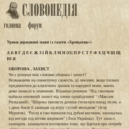
Уроки державної мови (з газети «Хрещатик»)
А
Б
В
Г
Д
Е
Є
Ж
З
І
Й
К
Л
М
Н
[О]
П
Р
С
Т
У
Ф
Х
Ц
Ч
Ш
Щ
Ю
Я
ОБОРОНА , ЗАХИСТ
Чи є різниця між словами оборона і захист?
Незважаючи на семантичну схожість, ці лексеми, якщо пильно
придивитися до класичних зразків та народної мови, мають
деякі нюанси в значеннях. Візьмімо речення: “Під ганочком
найшла непевний захист від зливи одчайдушної “ (Максим
Рильський), “Широка хвиляста долина стелилася понад лісом, а
з двох боків її захищав од вітру густий молодняк” (Ігор
Муратов), “Росла в гаю конвалія під дубом високим, захищалась
від негоди під віттям широким” (Леся Українка). Тут захист,
захищати, захищатися поставлено тому, що йдеться про потребу