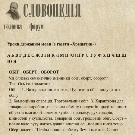
Уроки державної мови (з газети «Хрещатик»)
А
Б
В
Г
Д
Е
Є
Ж
З
І
Й
К
Л
М
Н
[О]
П
Р
С
Т
У
Ф
Х
Ц
Ч
Ш
Щ
Ю
Я
ОБІГ , ОБЕРТ , ОБОРОТ
Чи близькі семантично іменники обіг, оберт, оборот?
Так. Ось їхні значення.
Обіг – 1. Використання, вжиток. Пустити в обіг, вилучити з
обігу.
2. Комерційна операція. Торговельний обіг. З. Характерна для
товарного виробництва форма обміну продуктів праці та інших
об’єктів власності шляхом купівлі-продажу; рух товарів,
цінностей у суспільстві. Товарний обіг, грошовий обіг. Оберт –
повне коло руху чогось довкіл власної осі, повний цикл тощо.
Оберт колеса. “Період повного оберту Землі навколо Сонця