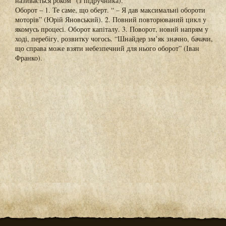
називається роком” (з підручника).
Оборот – 1. Те саме, що оберт. “ – Я дав максимальні обороти
моторів” (Юрій Яновський). 2. Повний повторюваний цикл у
якомусь процесі. Оборот капіталу. 3. Поворот, новий напрям у
ході, перебігу, розвитку чогось. “Шнайдер зм’як значно, бачачи,
що справа може взяти небезпечний для нього оборот” (Іван
Франко).