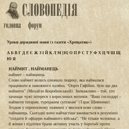
Уроки державної мови (з газети «Хрещатик»)
А
Б
В
Г
Д
Е
Є
Ж
З
І
Й
К
Л
М
[Н]
О
П
Р
С
Т
У
Ф
Х
Ц
Ч
Ш
Щ
Ю
Я
НАЙМИТ , НАЙМАНЕЦЬ
наймит – найманець
Слово наймит колись означало людину, яка наймалася
працювати в заможного хазяїна. “Опріч Гафійки, було ще два
наймити” (Михайло Коцюбинський). Зневажливо – той, хто
захищає чужі інтереси з корисливих мотивів. “Ваші господарі –
наймити татарам, турецьким султанам” (Тарас Шевченко).
Згодом у переносному значенні з’явилося нове слово –
найманець. Сьогодні воно найчастіше вживається в розумінні
“солдати й офіцери найманого війська”. “Не тільки чоловіки, а
й жінки і підлітки брали активну участь у боротьбі проти