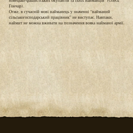
німецько-фашистських окупантів та їхніх найманців” (Олесь
Гончар).
Отже, в сучасній мові найманець у значенні “найманий
сільськогосподарський працівник” не виступає. Навпаки,
наймит не можна вживати на позначення вояка найманої армії.