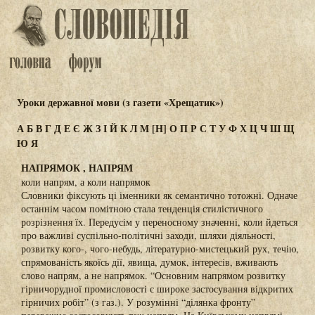
Уроки державної мови (з газети «Хрещатик»)
А
Б
В
Г
Д
Е
Є
Ж
З
І
Й
К
Л
М
[Н]
О
П
Р
С
Т
У
Ф
Х
Ц
Ч
Ш
Щ
Ю
Я
НАПРЯМОК , НАПРЯМ
коли напрям, а коли напрямок
Словники фіксують ці іменники як семантично тотожні. Одначе
останнім часом помітною стала тенденція стилістичного
розрізнення їх. Передусім у переносному значенні, коли йдеться
про важливі суспільно-політичні заходи, шляхи діяльності,
розвитку кого-, чого-небудь, літературно-мистецький рух, течію,
спрямованість якоїсь дії, явища, думок, інтересів, вживають
слово напрям, а не напрямок. “Основним напрямом розвитку
гірничорудної промисловості є широке застосування відкритих
гірничих робіт” (з газ.). У розумінні “ділянка фронту”