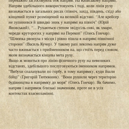
переважно застосовують теж напрям. На Київському напрямі.
Напрям здебільшого використовують і тоді, коли лінія руху
визначається в загальних рисах (північ, захід, південь, схід) або
кінцевий пункт розміщений на великій відстані. “Але крейсер
не зупинився й швидко зник у напрямі на північ” (Юрій
Яновський), “... Рухаються степом звідусіль сиві, як хмари,
череди круторогих у напрямі на Перекоп” (Олесь Гончар).
“Шлюпка рвонула з місця і рівно пішла в напрямі північної
сторони” (Василь Кучер). У такому разі лексема напрям дуже
часто вживається з прийменником на, що стоїть перед словом,
яким визначається кінцева мета руху.
Якщо ж мовиться про лінію фізичного руху на невеликих
відстанях, здебільшого послуговуються іменником напрямок.
“Вибухи спалахували по горбу, в тому напрямку, куди йшли
бійці” (Григорій Тютюнник). “Вони рушили через територію
будівництва в напрямку до моря” (Олесь Гончар). Як бачимо,
напрям і напрямок близькі значенням, проте не в усіх
контекстах взаємозамінні.