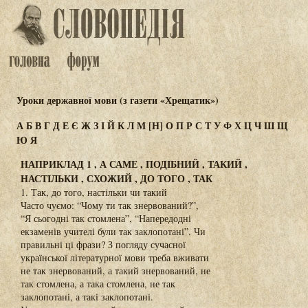
Уроки державної мови (з газети «Хрещатик»)
А
Б
В
Г
Д
Е
Є
Ж
З
І
Й
К
Л
М
[Н]
О
П
Р
С
Т
У
Ф
Х
Ц
Ч
Ш
Щ
Ю
Я
НАПРИКЛАД 1 , А САМЕ , ПОДІБНИЙ , ТАКИЙ ,
НАСТІЛЬКИ , СХОЖИЙ , ДО ТОГО , ТАК
1. Так, до того, настільки чи такий
Часто чуємо: “Чому ти так знервований?”,
“Я сьогодні так стомлена”, “Напередодні
екзаменів учителі були так заклопотані”. Чи
правильні ці фрази? З погляду сучасної
української літературної мови треба вживати
не так знервований, а такий знервований, не
так стомлена, а така стомлена, не так
заклопотані, а такі заклопотані.