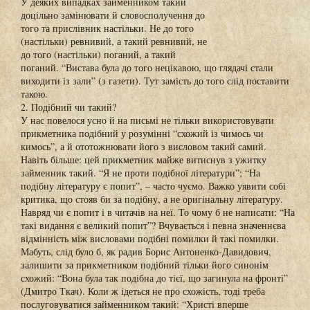
У деяких випадках займенником такий
доцільно замінювати й словосполучення до
того та прислівник настільки. Не до того
(настільки) ревнивий, а такий ревнивий, не
до того (настільки) поганий, а такий
поганий. “Вистава була до того нецікавою, що глядачі стали
виходити із зали” (з газети). Тут замість до того слід поставити
такою.
2. Подібний чи такий?
У нас повелося усно й на письмі не тільки використовувати
прикметника подібний у розумінні “схожий із чимось чи
кимось”, а й ототожнювати його з висловом такий самий.
Навіть більше: цей прикметник майже витиснув з ужитку
займенник такий. “Я не проти подібної літератури”; “На
подібну літературу є попит”, – часто чуємо. Важко уявити собі
критика, що стояв би за подібну, а не оригінальну літературу.
Навряд чи є попит і в читачів на неї. То чому б не написати: “На
такі видання є великий попит”? Вчувається і певна значеннєва
відмінність між висловами подібні помилки й такі помилки.
Мабуть, слід було б, як радив Борис Антоненко-Давидович,
залишити за прикметником подібний тільки його синонім
схожий: “Вона була так подібна до тієї, що загинула на фронті”
(Дмитро Ткач). Коли ж ідеться не про схожість, тоді треба
послуговуватися займенником такий: “Христі вперше