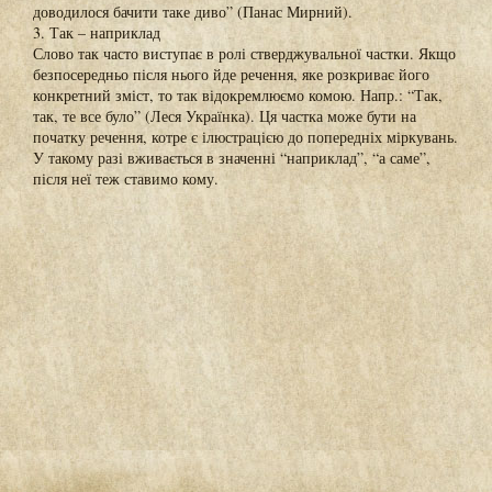
доводилося бачити таке диво” (Панас Мирний).
3. Так – наприклад
Слово так часто виступає в ролі стверджувальної частки. Якщо
безпосередньо після нього йде речення, яке розкриває його
конкретний зміст, то так відокремлюємо комою. Напр.: “Так,
так, те все було” (Леся Українка). Ця частка може бути на
початку речення, котре є ілюстрацією до попередніх міркувань.
У такому разі вживається в значенні “наприклад”, “а саме”,
після неї теж ставимо кому.