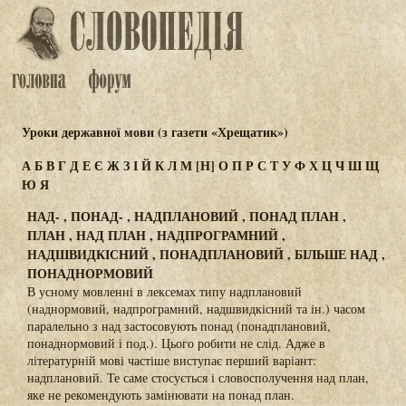
Уроки державної мови (з газети «Хрещатик»)
А
Б
В
Г
Д
Е
Є
Ж
З
І
Й
К
Л
М
[Н]
О
П
Р
С
Т
У
Ф
Х
Ц
Ч
Ш
Щ
Ю
Я
НАД- , ПОНАД- , НАДПЛАНОВИЙ , ПОНАД ПЛАН ,
ПЛАН , НАД ПЛАН , НАДПРОГРАМНИЙ ,
НАДШВИДКІСНИЙ , ПОНАДПЛАНОВИЙ , БІЛЬШЕ НАД ,
ПОНАДНОРМОВИЙ
В усному мовленні в лексемах типу надплановий
(наднормовий, надпрограмний, надшвидкісний та ін.) часом
паралельно з над застосовують понад (понадплановий,
понаднормовий і под.). Цього робити не слід. Адже в
літературній мові частіше виступає перший варіант:
надплановий. Те саме стосується і словосполучення над план,
яке не рекомендують замінювати на понад план.