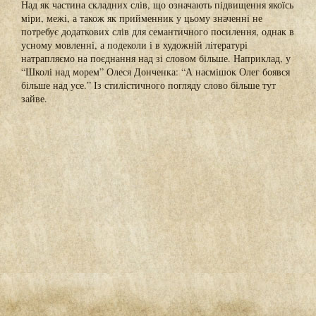
Над як частина складних слів, що означають підвищення якоїсь
міри, межі, а також як прийменник у цьому значенні не
потребує додаткових слів для семантичного посилення, однак в
усному мовленні, а подеколи і в художній літературі
натрапляємо на поєднання над зі словом більше. Наприклад, у
“Школі над морем” Олеся Донченка: “А насмішок Олег боявся
більше над усе.” Із стилістичного погляду слово більше тут
зайве.