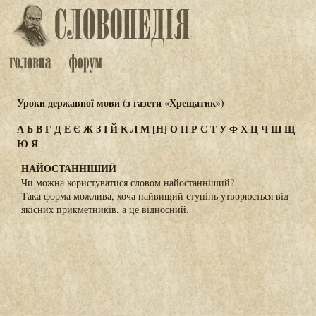
Уроки державної мови (з газети «Хрещатик»)
А
Б
В
Г
Д
Е
Є
Ж
З
І
Й
К
Л
М
[Н]
О
П
Р
С
Т
У
Ф
Х
Ц
Ч
Ш
Щ
Ю
Я
НАЙОСТАННІШИЙ
Чи можна користуватися словом найостанніший?
Така форма можлива, хоча найвищий ступінь утворюється від
якісних прикметників, а це відносний.