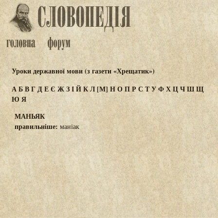
Уроки державної мови (з газети «Хрещатик»)
А
Б
В
Г
Д
Е
Є
Ж
З
І
Й
К
Л
[М]
Н
О
П
Р
С
Т
У
Ф
Х
Ц
Ч
Ш
Щ
Ю
Я
МАНЬЯК
правильніше:
маніак