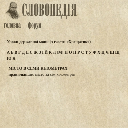
Уроки державної мови (з газети «Хрещатик»)
А
Б
В
Г
Д
Е
Є
Ж
З
І
Й
К
Л
[М]
Н
О
П
Р
С
Т
У
Ф
Х
Ц
Ч
Ш
Щ
Ю
Я
МІСТО В СЕМИ КІЛОМЕТРАХ
правильніше:
місто за сім кілометрів