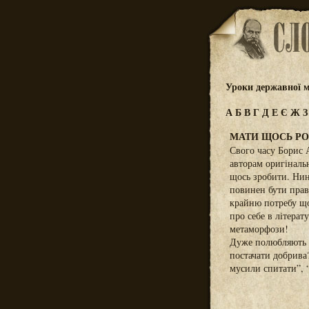
Уроки державної м
А
Б
В
Г
Д
Е
Є
Ж
МАТИ ЩОСЬ РО
Свого часу Борис 
авторам оригіналь
щось зробити. Нині
повинен бути прав
крайню потребу що
про себе в літерат
метаморфози!
Дуже полюбляють с
постачати добрива?
мусили спитати”, 