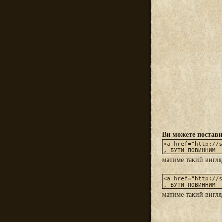
Ви можете постави
матиме такий вигл
матиме такий вигл