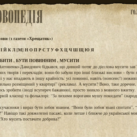
ови (з газети «Хрещатик»)
З
І
Й
К
Л
[М]
Н
О
П
Р
С
Т
У
Ф
Х
Ц
Ч
Ш
Щ
Ю
Я
БИТИ , БУТИ ПОВИННИМ , МУСИТИ
Антоненко-Давидович бідкався, що дивний потяг до дієслова мусити зав’
них творів і перекладів; вони-бо забули про інші близькі вислови – бут
 у нас впадають в іншу крайність: усі повинні, навіть (нонсенс!) неживі
ильно розміщений у квартирі” (реклама). А мусити? Воно, таке доречне,
сь зробити (іноді всупереч бажанню), просто зникло з мовного вжитку. 
урній класиці та фольклорі: “За лихими ворогами мушу покидати” (народн
учасники і вираз бути зобов’язаним. “Вони були зобов’язані спитати”, 
” Навіщо такі довжелезні пасажі, коли легше і ближче до української мов
“Хто мусить постачати добрива?”