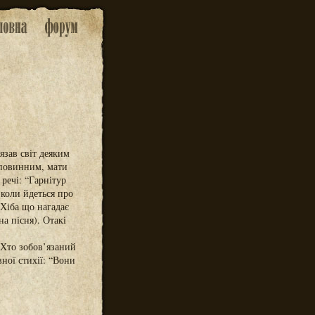
язав світ деяким
и повинним, мати
 речі: “Гарнітур
 коли йдеться про
Хіба що нагадає
а пісня). Отакі
“Хто зобов’язаний
ної стихії: “Вони