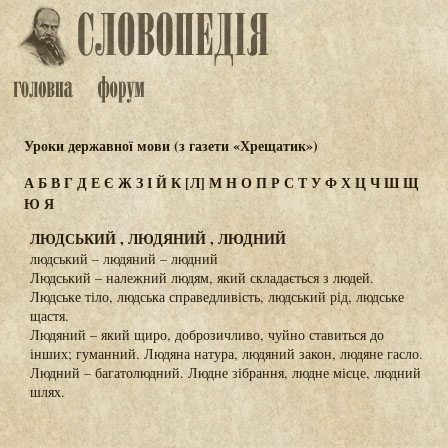
Уроки державної мови (з газети «Хрещатик»)
А
Б
В
Г
Д
Е
Є
Ж
З
І
Й
К
[Л]
М
Н
О
П
Р
С
Т
У
Ф
Х
Ц
Ч
Ш
Щ
Ю
Я
ЛЮДСЬКИЙ , ЛЮДЯНИЙ , ЛЮДНИЙ
людський – людяний – людний
Людський – належний людям, який складається з людей.
Людське тіло, людська справедливість, людський рід, людське
щастя.
Людяний – який щиро, доброзичливо, чуйно ставиться до
інших; гуманний. Людяна натура, людяний закон, людяне гасло.
Людний – багатолюдний. Людне зібрання, людне місце, людний
шлях.