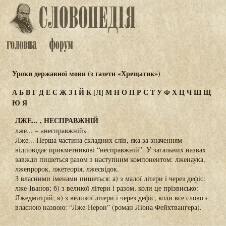
Уроки державної мови (з газети «Хрещатик»)
А
Б
В
Г
Д
Е
Є
Ж
З
І
Й
К
[Л]
М
Н
О
П
Р
С
Т
У
Ф
Х
Ц
Ч
Ш
Щ
Ю
Я
ЛЖЕ... , НЕСПРАВЖНІЙ
лже... – «несправжній»
Лже... Перша частина складних слів, яка за значенням
відповідає прикметникові “несправжній”. У загальних назвах
завжди пишеться разом з наступним компонентом: лженаука,
лжепророк, лжетеорія, лжесвідок.
З власними іменами пишеться: а) з малої літери і через дефіс:
лже-Іванов; б) з великої літери і разом, коли це прізвисько:
Лжедмитрій; в) з великої літери і через дефіс, коли все слово є
власною назвою: “Лже-Нерон” (роман Ліона Фейхтвангера).