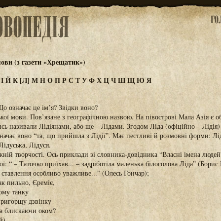
ови (з газети «Хрещатик»)
З
І
Й
К
[Л]
М
Н
О
П
Р
С
Т
У
Ф
Х
Ц
Ч
Ш
Щ
Ю
Я
о означає це ім’я? Звідки воно?
кої мови. Пов’язане з географічною назвою. На півострові Мала Азія є об
ись називали Лідіянами, або ще – Лідами. Згодом Ліда (офіційно – Лідія
начає воно “та, що прийшла з Лідії”. Має пестливі й розмовні форми: Лі
Лідуська, Лідуся.
жній творчості. Ось приклади зі словника-довідника “Власні імена люд
ої: “ – Таточко приїхав... – задріботіла маленька білоголова Ліда” (Борис
 ставлення особливо уважливе...” (Олесь Гончар);
к пильно, Єреміє,
ому танку
 пригорщу дзвінку
та блискаючи оком?
й)