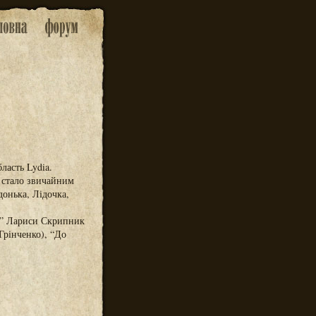
ласть Lydia.
) стало звичайним
донька, Лідочка,
ей” Лариси Скрипник
 Грінченко), “До