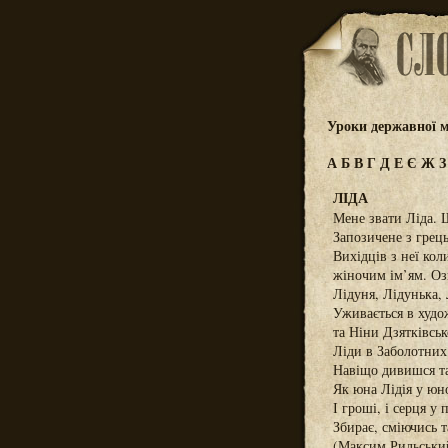
Уроки державної м
А
Б
В
Г
Д
Е
Є
Ж
ЛІДА
Мене звати Ліда. Щ
Запозичене з грець
Вихідців з неї кол
жіночим ім’ям. Оз
Лідуня, Лідунька, 
Уживається в худо
та Ніни Дзятківськ
Ліди в Заболотних
Навіщо дивишся та
Як юна Лідія у юн
І гроші, і серця у
Збирає, сміючись 
(Максим Рильськи