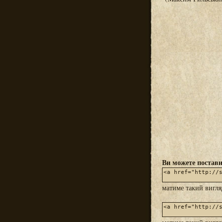
Ви можете постави
матиме такий вигл