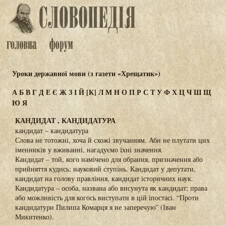
Уроки державної мови (з газети «Хрещатик»)
А
Б
В
Г
Д
Е
Є
Ж
З
І
Й
[К]
Л
М
Н
О
П
Р
С
Т
У
Ф
Х
Ц
Ч
Ш
Щ
Ю
Я
КАНДИДАТ , КАНДИДАТУРА
кандидат – кандидатура
Слова не тотожні, хоча й схожі звучанням. Аби не плутати цих
іменників у вживанні, нагадуємо їхні значення.
Кандидат – той, кого намічено для обрання, призначення або
прийняття кудись; науковий ступінь. Кандидат у депутати,
кандидат на голову правління, кандидат історичних наук.
Кандидатура – особа, названа або висунута як кандидат; права
або можливість для когось виступати в цій іпостасі. “Проти
кандидатури Пилипа Комарця я не заперечую” (Іван
Микитенко).