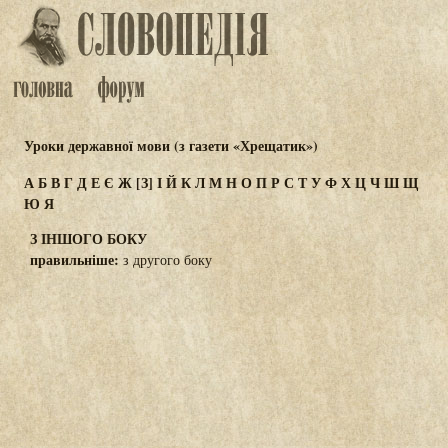
Уроки державної мови (з газети «Хрещатик»)
А
Б
В
Г
Д
Е
Є
Ж
[З]
І
Й
К
Л
М
Н
О
П
Р
С
Т
У
Ф
Х
Ц
Ч
Ш
Щ
Ю
Я
З ІНШОГО БОКУ
правильніше:
з другого боку