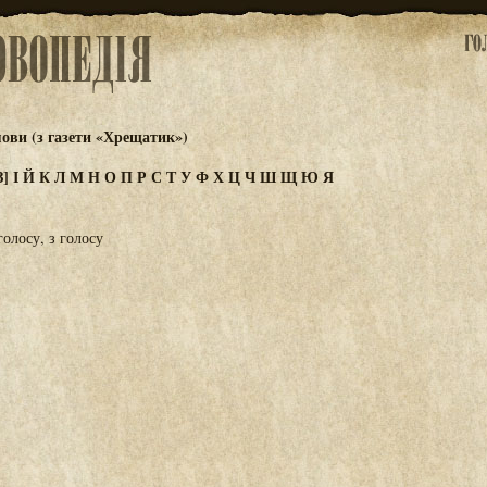
ови (з газети «Хрещатик»)
З]
І
Й
К
Л
М
Н
О
П
Р
С
Т
У
Ф
Х
Ц
Ч
Ш
Щ
Ю
Я
олосу, з голосу