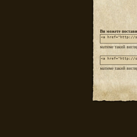
Ви можете постави
матиме такий вигл
матиме такий вигл