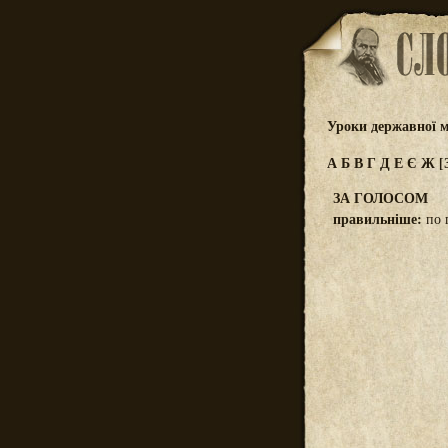
Уроки державної м
А
Б
В
Г
Д
Е
Є
Ж
[
ЗА ГОЛОСОМ
правильніше:
по г