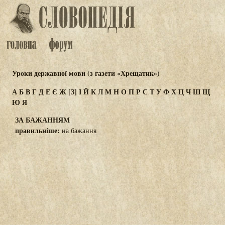
Уроки державної мови (з газети «Хрещатик»)
А
Б
В
Г
Д
Е
Є
Ж
[З]
І
Й
К
Л
М
Н
О
П
Р
С
Т
У
Ф
Х
Ц
Ч
Ш
Щ
Ю
Я
ЗА БАЖАННЯМ
правильніше:
на бажання