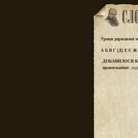
Уроки державної м
А
Б
В
Г
[Д]
Е
Є
ДОБАВИЛОСЯ 
правильніше:
дод