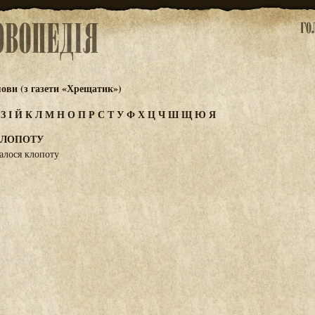
ови (з газети «Хрещатик»)
Ж
З
І
Й
К
Л
М
Н
О
П
Р
С
Т
У
Ф
Х
Ц
Ч
Ш
Щ
Ю
Я
КЛОПОТУ
алося клопоту