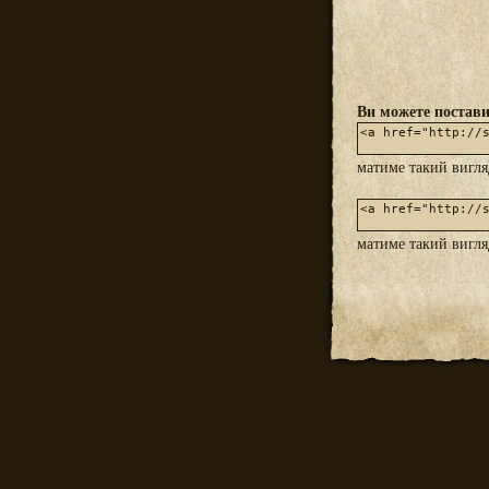
Ви можете постави
матиме такий вигл
матиме такий вигл