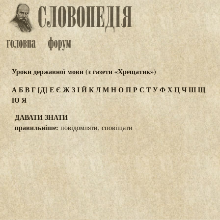
Уроки державної мови (з газети «Хрещатик»)
А
Б
В
Г
[Д]
Е
Є
Ж
З
І
Й
К
Л
М
Н
О
П
Р
С
Т
У
Ф
Х
Ц
Ч
Ш
Щ
Ю
Я
ДАВАТИ ЗНАТИ
правильніше:
повідомляти, сповіщати