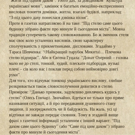
“Жити під одним дахом”. Тобто дах, за довідником “Культура
української мови”, замінює в багатьох емоційно-експресивних
висловах поняття домівки, житла, взагалі будівлі, наприклад:
“З-під цього даху понеслася дзвінка пісня”.
Проте в газетах натрапляємо й на таке: “Під стелю саме цього
будинку зібрано факти про минуле й сьогодення міста”. Мовна
традиція суперечить такому слововживанню. Бо ж іменник стеля
має своє коло усталених висловів, свою характерну
сполучуваність з прикметниками, дієсловами. Згадаймо у
Тараса Шевченка: “(Найкращий парубок Микита)... Плечима
стелю підпирає”. Або в Євгена Гуцала: “Донат Озерний – голова
мало не до стелі, тонкий, худий, плескате підборіддя, вузькі
плечі – сів коло нас і поклав перед собою неймовірно довгі
руки”.
Для того, хто відчуває тонкощі українського вислову, глибше
розкривається також словосполучення дивитися в стелю.
Приміром: “Данько примовк, задумливо дивлячись кудись у
стелю” (Олесь Гончар). Звичайно, йдеться не тільки про пряме
називання ситуації, а й про передавання душевного стану
людини, її зосередженість чи й байдужість. На жаль, усі ці
відтінки не завжди передає словник. Тому в згаданій вище
фразі з газетної інформації усталеним є інший варіант: “Під
дахом саме цього будинку” (або “Саме під цим дахом”) зібрано
факти про минуле й сьогодення міста”.