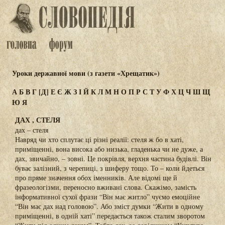
Уроки державної мови (з газети «Хрещатик»)
А
Б
В
Г
[Д]
Е
Є
Ж
З
І
Й
К
Л
М
Н
О
П
Р
С
Т
У
Ф
Х
Ц
Ч
Ш
Щ
Ю
Я
ДАХ , СТЕЛЯ
дах – стеля
Навряд чи хто сплутає ці різні реалії: стеля ж бо в хаті,
приміщенні, вона висока або низька, гладенька чи не дуже, а
дах, звичайно, – зовні. Це покрівля, верхня частина будівлі. Він
буває залізний, з черепиці, з шиферу тощо. То – коли йдеться
про пряме значення обох іменників. Але відомі ще й
фразеологізми, переносно вживані слова. Скажімо, замість
інформативної сухої фрази “Він має житло” чуємо емоційне
“Він має дах над головою”. Або зміст думки “Жити в одному
приміщенні, в одній хаті” передається також сталим зворотом