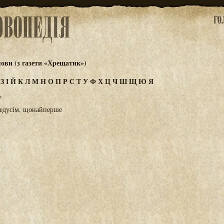
ови (з газети «Хрещатик»)
Ж
З
І
Й
К
Л
М
Н
О
П
Р
С
Т
У
Ф
Х
Ц
Ч
Ш
Щ
Ю
Я
У
едусім, щонайперше