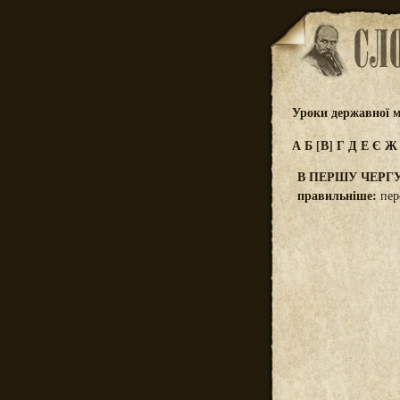
Уроки державної м
А
Б
[В]
Г
Д
Е
Є
В ПЕРШУ ЧЕРГ
правильніше:
пер