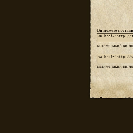
Ви можете постави
матиме такий вигл
матиме такий вигл