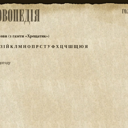
ови (з газети «Хрещатик»)
Ж
З
І
Й
К
Л
М
Н
О
П
Р
С
Т
У
Ф
Х
Ц
Ч
Ш
Щ
Ю
Я
догоду