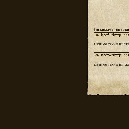
Ви можете постави
матиме такий вигл
матиме такий вигл