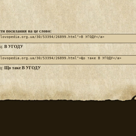
ти посилання на це слово:
В УГОДУ
яд:
Що таке В УГОДУ
яд: