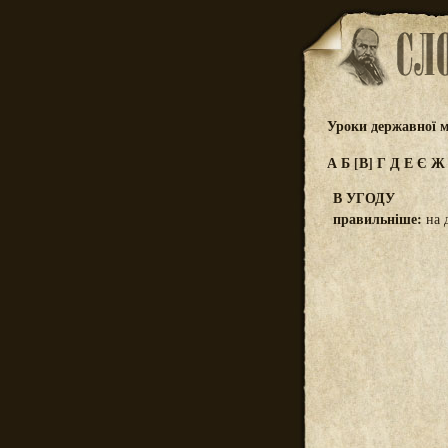
Уроки державної м
А
Б
[В]
Г
Д
Е
Є
В УГОДУ
правильніше:
на 