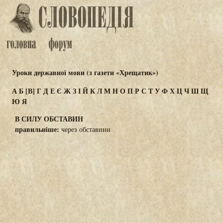
Уроки державної мови (з газети «Хрещатик»)
А
Б
[В]
Г
Д
Е
Є
Ж
З
І
Й
К
Л
М
Н
О
П
Р
С
Т
У
Ф
Х
Ц
Ч
Ш
Щ
Ю
Я
В СИЛУ ОБСТАВИН
правильніше:
через обставини