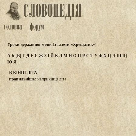
Уроки державної мови (з газети «Хрещатик»)
А
Б
[В]
Г
Д
Е
Є
Ж
З
І
Й
К
Л
М
Н
О
П
Р
С
Т
У
Ф
Х
Ц
Ч
Ш
Щ
Ю
Я
В КІНЦІ ЛІТА
правильніше:
наприкінці літа