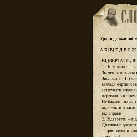
Уроки державної м
А
Б
[В]
Г
Д
Е
Є
ВІДВЕРТАТИ , В
1. Чи можна вважа
Значення цих лексе
Зволікати – 1. (ко
взялася мертвих зв
затягувати виконан
переважно в прямо
Не бажано послугов
відволікти й заспо
від справи.
2. Відвертати – ві
Дієслова відверта
“спрямовувати чию
Дорошко).