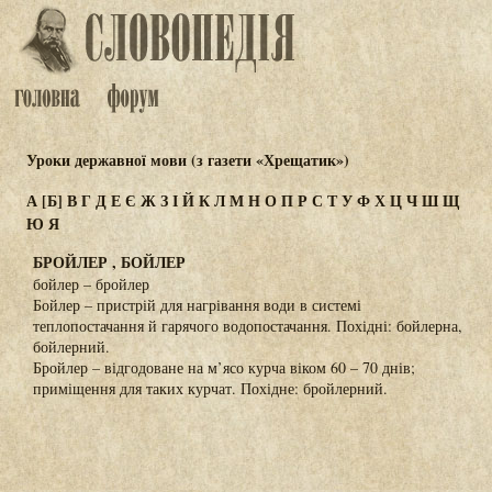
Уроки державної мови (з газети «Хрещатик»)
А
[Б]
В
Г
Д
Е
Є
Ж
З
І
Й
К
Л
М
Н
О
П
Р
С
Т
У
Ф
Х
Ц
Ч
Ш
Щ
Ю
Я
БРОЙЛЕР , БОЙЛЕР
бойлер – бройлер
Бойлер – пристрій для нагрівання води в системі
теплопостачання й гарячого водопостачання. Похідні: бойлерна,
бойлерний.
Бройлер – відгодоване на м’ясо курча віком 60 – 70 днів;
приміщення для таких курчат. Похідне: бройлерний.