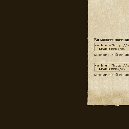
Ви можете постави
матиме такий вигл
матиме такий вигл