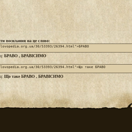
ти посилання на це слово:
БРАВО , БРАВІСИМО
яд:
Що таке БРАВО , БРАВІСИМО
яд: