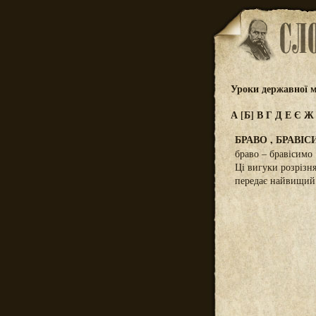
Уроки державної м
А
[Б]
В
Г
Д
Е
Є
БРАВО , БРАВІ
браво – бравісимо
Ці вигуки розрізн
передає найвищий 