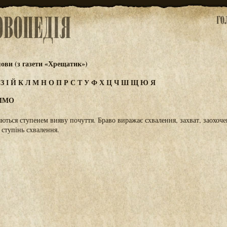
ови (з газети «Хрещатик»)
Ж
З
І
Й
К
Л
М
Н
О
П
Р
С
Т
У
Ф
Х
Ц
Ч
Ш
Щ
Ю
Я
СИМО
яються ступенем вияву почуття. Браво виражає схвалення, захват, заохоч
ступінь схвалення.