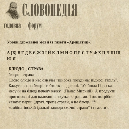
Уроки державної мови (з газети «Хрещатик»)
А
[Б]
В
Г
Д
Е
Є
Ж
З
І
Й
К
Л
М
Н
О
П
Р
С
Т
У
Ф
Х
Ц
Ч
Ш
Щ
Ю
Я
БЛЮДО , СТРАВА
блюдо і страва
Слово блюдо в нас означає “широка посудина: піднос, таріль”.
Кажуть: як на блюді, тобто як на долоні. “Увійшла Параска,
несучи на блюді печену качку” (Панас Мирний). А продукти,
приготовані для вживання, звуться стравами. Тож потрібно
казати: перші (другі, треті) страви, а не блюда. “У
комбінатівській їдальні завжди смачні страви” (з газети).