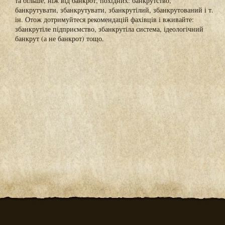
та більше, ніж від банкрот, похідних: банкрутство,
банкрутувати, збанкрутувати, збанкрутілий, збанкрутований і т.
ін. Отож дотримуйтеся рекомендацій фахівців і вживайте:
збанкрутіле підприємство, збанкрутіла система, ідеологічний
банкрут (а не банкрот) тощо.