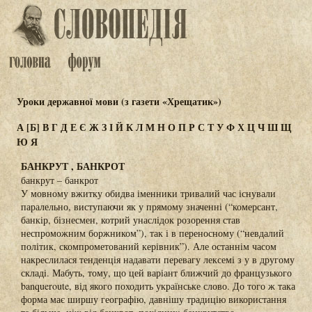
Уроки державної мови (з газети «Хрещатик»)
А
[Б]
В
Г
Д
Е
Є
Ж
З
І
Й
К
Л
М
Н
О
П
Р
С
Т
У
Ф
Х
Ц
Ч
Ш
Щ
Ю
Я
БАНКРУТ , БАНКРОТ
банкрут – банкрот
У мовному вжитку обидва іменники тривалий час існували
паралельно, виступаючи як у прямому значенні (“комерсант,
банкір, бізнесмен, котрий унаслідок розорення став
неспроможним боржником”), так і в переносному (“невдалий
політик, скомпрометований керівник”). Але останнім часом
накреслилася тенденція надавати перевагу лексемі з у в другому
складі. Мабуть, тому, що цей варіант ближчий до французького
banqueroute, від якого походить українське слово. До того ж така
форма має ширшу географію, давнішу традицію використання