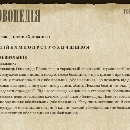
ови (з газети «Хрещатик»)
Ж
З
І
Й
К
Л
М
Н
О
П
Р
С
Т
У
Ф
Х
Ц
Ч
Ш
Щ
Ю
Я
БОЛІВАЛЬНИК
івальник?
знавець Олександр Пономарів, в українській спортивній термінології не
езаслужено міцні позиції посідає слово болільник – пристрасний прихил
ним у такому значенні є вболівальник (уболівальник), що походить від д
живати за щось, співчувати, піклуватися, дбати. Лексема боліти означає “
авдавати страждань”. Від нього навряд чи доцільно утворювати болільни
 слово є невмотивованою калькою російського болельщик. Невмотивовано
рне українське вболівальник (уболівальник). Керуючись лексичними й с
ературної мови, маємо писати й казати: палкий уболівальник (не болільн
 найзавзятіші вболівальники (не болільники).