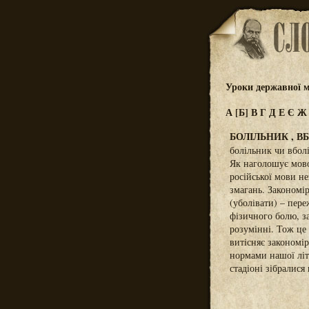
Уроки державної м
А
[Б]
В
Г
Д
Е
Є
БОЛІЛЬНИК , В
болільник чи вбол
Як наголошує мово
російської мови н
змагань. Закономір
(уболівати) – пере
фізичного болю, з
розумінні. Тож це
витісняє закономі
нормами нашої літ
стадіоні зібралися