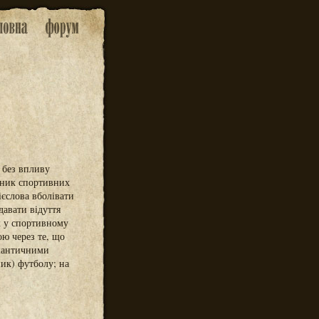
 без впливу
ьник спортивних
ієслова вболівати
давати відуття
к у спортивному
ю через те, що
емантичними
ик) футболу; на