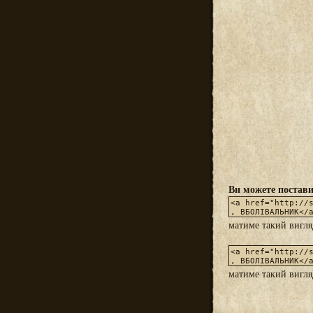
Ви можете постави
матиме такий вигл
матиме такий вигл