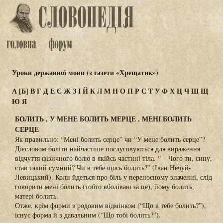
Уроки державної мови (з газети «Хрещатик»)
А
[Б]
В
Г
Д
Е
Є
Ж
З
І
Й
К
Л
М
Н
О
П
Р
С
Т
У
Ф
Х
Ц
Ч
Ш
Щ
Ю
Я
БОЛИТЬ , У МЕНЕ БОЛИТЬ МЕРЦЕ , МЕНІ БОЛИТЬ
СЕРЦЕ
Як правильно: “Мені болить серце” чи “У мене болить серце”?
Дієсловом боліти найчастіше послуговуються для вираження
відчуття фізичного болю в якійсь частині тіла. “ – Чого ти, сину,
став такий сумний? Чи в тебе щось болить?” (Іван Нечуй-
Левицький). Коли йдеться про біль у переносному значенні, слід
говорити мені болить (тобто вболіваю за це), йому болить,
матері болить.
Отже, крім форми з родовим відмінком (“Що в тебе болить?”),
існує форма й з давальним (“Що тобі болить?”).