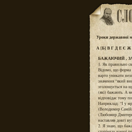
Уроки державної м
А
[Б]
В
Г
Д
Е
Є
БАЖАЮЧИЙ , З
1. Як правильно с
Відомо, що форма 
варто уникати нез
значення “який вия
зголошується на що
(які) бажають. А 
відповідає тому п
Наприклад: “І у мр
(Володимир Самійле
(Любомир Дмитерко
наставляв довгі ву
2. Я знаю, що баж
сторінках нашої пр