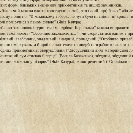
вих форм, близьких значенням прикметників та інших замінників.
ь бажаючий можна вжити конструкцію “той, хто (який, що) бажає” або ле
цьому поняттю: “В козацькому таборі.. не чути було ні співів, ні криків,
очі помірятися з паном силою” (Яків Качура).
обливо захоплюючі туристські мандрівки Карпатами” можна виправити, 
вом захоплюють (“Особливо захоплюють...”), чи скористатися одним з пр
бливий, звабливий, знадливий, знадний, принадний (“Особливо привабли
істичних міркувань, а й щоб не пантеличити людей незграбним словом х
родних прикметників: зворушливий (“Зворушливий вияв материнської л
ентежний сум стискав її серце” (Василь Козаченко), збудний, збудливий 
риємно лоскотав у ніздрях” (Яків Качура), животрепетний (“Оповідання