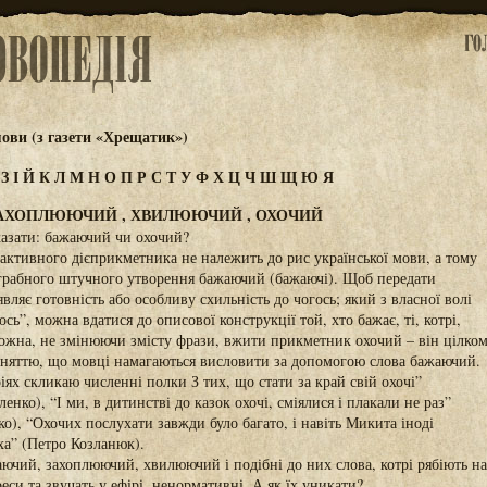
ови (з газети «Хрещатик»)
Ж
З
І
Й
К
Л
М
Н
О
П
Р
С
Т
У
Ф
Х
Ц
Ч
Ш
Щ
Ю
Я
АХОПЛЮЮЧИЙ , ХВИЛЮЮЧИЙ , ОХОЧИЙ
казати: бажаючий чи охочий?
активного дієприкметника не належить до рис української мови, а тому
грабного штучного утворення бажаючий (бажаючі). Щоб передати
вляє готовність або особливу схильність до чогось; який з власної волі
сь”, можна вдатися до описової конструкції той, хто бажає, ті, котрі,
можна, не змінюючи змісту фрази, вжити прикметник охочий – він цілко
оняттю, що мовці намагаються висловити за допомогою слова бажаючий.
іях скликаю численні полки З тих, що стати за край свій охочі”
нко), “І ми, в дитинстві до казок охочі, сміялися і плакали не раз”
), “Охочих послухати завжди було багато, і навіть Микита іноді
ха” (Петро Козланюк).
аючий, захоплюючий, хвилюючий і подібні до них слова, котрі рябіють на
еси та звучать у ефірі, ненормативні. А як їх уникати?