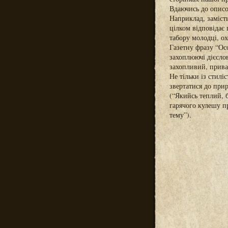
Вдаючись до описо
Наприклад, заміст
цілком відповідає 
табору молодці, ох
Газетну фразу “Ос
захоплюючі дієсло
захопливий, прива
Не тільки із стил
звертатися до при
(“Якийсь теплий, б
гарячого кулешу п
тему”).