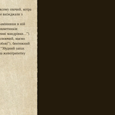
ксему охочий, котра
 не виїжджали з
замінивши в ній
икметників:
ві мандрівки...”).
вилюючий, маємо
юбові”), бентежний
(“Збудний запах
 на животрепетну