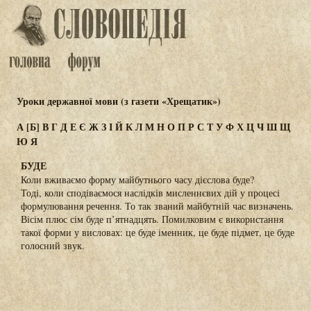
Уроки державної мови (з газети «Хрещатик»)
А
[Б]
В
Г
Д
Е
Є
Ж
З
І
Й
К
Л
М
Н
О
П
Р
С
Т
У
Ф
Х
Ц
Ч
Ш
Щ
Ю
Я
БУДЕ
Коли вживаємо форму майбутнього часу дієслова буде?
Тоді, коли сподіваємося наслідків мисленнєвих дій у процесі
формулювання речення. То так званий майбутній час визначень.
Вісім плюс сім буде п’ятнадцять. Помилковим є використання
такої форми у висловах: це буде іменник, це буде підмет, це буде
голосний звук.