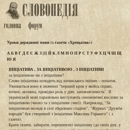
Уроки державної мови (з газети «Хрещатик»)
А
Б
В
Г
Д
Е
Є
Ж
З
[І]
Й
К
Л
М
Н
О
П
Р
С
Т
У
Ф
Х
Ц
Ч
Ш
Щ
Ю
Я
ІНІЦІАТИВА , ЗА ІНІЦІАТИВОЮ , З ІНІЦІАТИВИ
за ініціативою чи з ініціативи?
Слово ініціатива походить від латинського initium – початок.
Уживається воно в значенні “перший крок у якійсь справі,
почин; активна, провідна роль у діях, заповзятливість”. В
українській мові паралельно виступають синонімічні вислови за
ініціативою (чиєю) та з ініціативи (чиєї). Наприклад, “За
ініціативою молоді в селі збудовано стадіон”, “Журнал “Дружба
народів” був створений з ініціативи Максима Горького” ( з
газети).
Брати (взяти, забирати, перехопити) ініціативу (до своїх рук, у