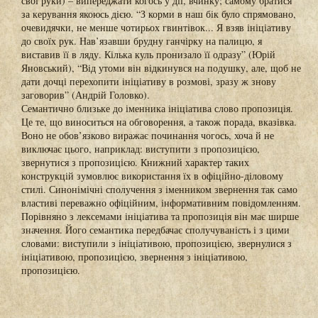
свої руки) – випереджати когось у дії, вчинку; самому братися
за керування якоюсь дією. “З корми в наш бік було спрямовано,
очевидячки, не менше чотирьох гвинтівок... Я взяв ініціативу
до своїх рук. Нав’язавши брудну ганчірку на палицю, я
виставив її в ляду. Кілька куль пронизало її одразу” (Юрій
Яновський), “Від утоми він відкинувся на подушку, але, щоб не
дати дочці перехопити ініціативу в розмові, зразу ж знову
заговорив” (Андрій Головко).
Семантично близьке до іменника ініціатива слово пропозиція.
Це те, що виноситься на обговорення, а також порада, вказівка.
Воно не обов’язково виражає починання чогось, хоча й не
виключає цього, наприклад: виступити з пропозицією,
звернутися з пропозицією. Книжний характер таких
конструкцій зумовлює використання їх в офіційно-діловому
стилі. Синонімічні сполучення з іменником звернення так само
властиві переважно офіційним, інформативним повідомленням.
Порівняно з лексемами ініціатива та пропозиція він має ширше
значення. Його семантика передбачає сполучуваність і з цими
словами: виступили з ініціативою, пропозицією, звернулися з
ініціативою, пропозицією, звернення з ініціативою,
пропозицією.