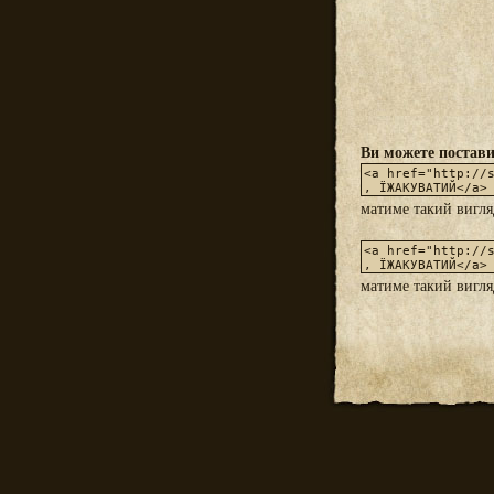
Ви можете постави
матиме такий вигл
матиме такий вигл