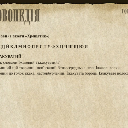
ови (з газети «Хрещатик»)
З
[І]
Й
К
Л
М
Н
О
П
Р
С
Т
У
Ф
Х
Ц
Ч
Ш
Щ
Ю
Я
ЖАКУВАТИЙ
іж словами їжаковий і їжакуватий?
анний цій тваринці, пов’язаний безпосередньо з нею. Їжакові голки.
ний до голок їжака, настовбурчений. Їжакувата борода. Їжакувате волосс