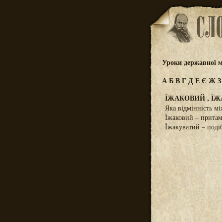
Уроки державної м
А
Б
В
Г
Д
Е
Є
Ж
ЇЖАКОВИЙ , Ї
Яка відмінність м
Їжаковий – притам
Їжакуватий – подіб