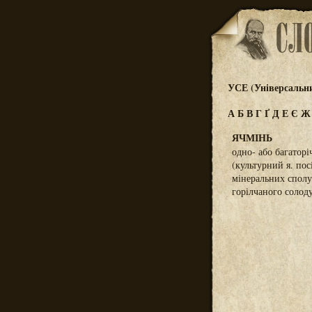
УСЕ (Універсальн
А
Б
В
Г
Ґ
Д
Е
Є
ЯЧМІНЬ
одно- або багаторі
(культурний я. по
мінеральних сполу
горілчаного солоду