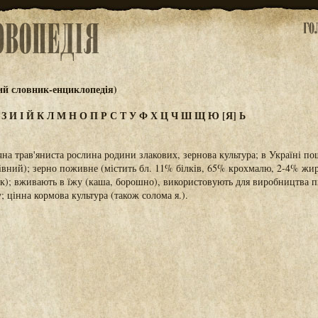
ий словник-енциклопедія)
Ж
З
И
І
Й
К
Л
М
Н
О
П
Р
С
Т
У
Ф
Х
Ц
Ч
Ш
Щ
Ю
[Я]
Ь
чна трав'яниста рослина родини злакових, зернова культура; в Україні п
сівний); зерно поживне (містить бл. 11% білків, 65% крохмалю, 2-4% жир
к); вживають в їжу (каша, борошно), використовують для виробництва п
; цінна кормова культура (також солома я.).