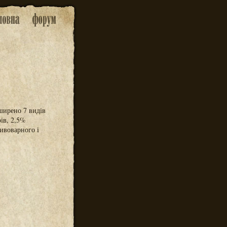
оширено 7 видів
ів, 2,5%
ивоварного і