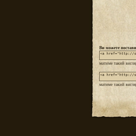
Ви можете постави
матиме такий вигл
матиме такий вигл