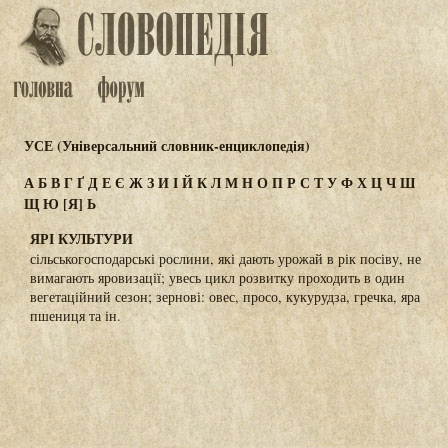
УСЕ (Універсальний словник-енциклопедія)
А
Б
В
Г
Ґ
Д
Е
Є
Ж
З
И
І
Й
К
Л
М
Н
О
П
Р
С
Т
У
Ф
Х
Ц
Ч
Ш
Щ
Ю
[Я]
Ь
ЯРІ КУЛЬТУРИ
сільськогосподарські рослини, які дають урожай в рік посіву, не
вимагають яровизації; увесь цикл розвитку проходить в один
вегетаційний сезон; зернові: овес, просо, кукурудза, гречка, яра
пшениця та ін.