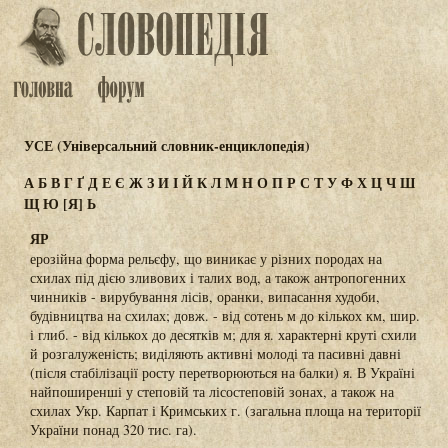
УСЕ (Універсальний словник-енциклопедія)
А
Б
В
Г
Ґ
Д
Е
Є
Ж
З
И
І
Й
К
Л
М
Н
О
П
Р
С
Т
У
Ф
Х
Ц
Ч
Ш
Щ
Ю
[Я]
Ь
ЯР
ерозійна форма рельєфу, що виникає у різних породах на
схилах під дією зливових і талих вод, а також антропогенних
чинників - вирубування лісів, оранки, випасання худоби,
будівництва на схилах; довж. - від сотень м до кількох км, шир.
і глиб. - від кількох до десятків м; для я. характерні круті схили
й розгалуженість; виділяють активні молоді та пасивні давні
(після стабілізації росту перетворюються на балки) я. В Україні
найпоширенші у степовій та лісостеповій зонах, а також на
схилах Укр. Карпат і Кримських г. (загальна площа на території
України понад 320 тис. га).