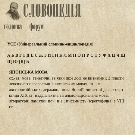
УСЕ (Універсальний словник-енциклопедія)
А
Б
В
Г
Ґ
Д
Е
Є
Ж
З
И
І
Й
К
Л
М
Н
О
П
Р
С
Т
У
Ф
Х
Ц
Ч
Ш
Щ
Ю
[Я]
Ь
ЯПОНСЬКА МОВА
сх.-аз. мова, генетичні зв'язки якої досі не визначені; 2 пласти
лексики: з паралелями в алтайських мовах, ін. - в
австронезійських; державна мова Японії; численні діалекти; з
кінця XIX ст. наддіалектна загальнонаціональна мова;
літературні пам'ятки поч. н.е.; писемність (ієрогліфічна) з VIII
ст.