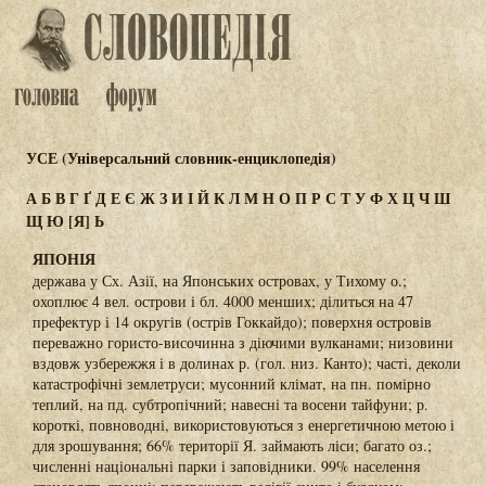
УСЕ (Універсальний словник-енциклопедія)
А
Б
В
Г
Ґ
Д
Е
Є
Ж
З
И
І
Й
К
Л
М
Н
О
П
Р
С
Т
У
Ф
Х
Ц
Ч
Ш
Щ
Ю
[Я]
Ь
ЯПОНІЯ
держава у Сх. Азії, на Японських островах, у Тихому о.;
охоплює 4 вел. острови і бл. 4000 менших; ділиться на 47
префектур і 14 округів (острів Гоккайдо); поверхня островів
переважно гористо-височинна з діючими вулканами; низовини
вздовж узбережжя і в долинах р. (гол. низ. Канто); часті, деколи
катастрофічні землетруси; мусонний клімат, на пн. помірно
теплий, на пд. субтропічний; навесні та восени тайфуни; р.
короткі, повноводні, використовуються з енергетичною метою і
для зрошування; 66% території Я. займають ліси; багато оз.;
численні національні парки і заповідники. 99% населення