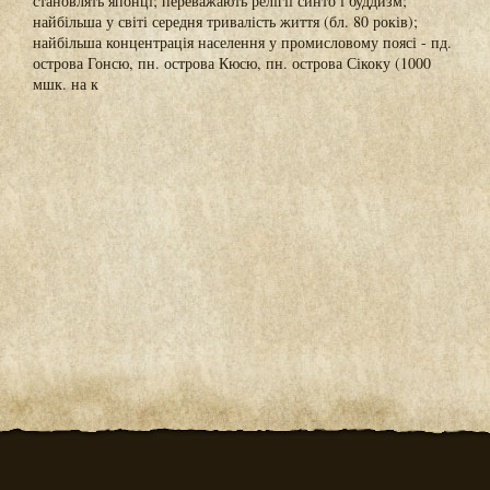
становлять японці; переважають релігії синто і буддизм;
найбільша у світі середня тривалість життя (бл. 80 років);
найбільша концентрація населення у промисловому поясі - пд.
острова Гонсю, пн. острова Кюсю, пн. острова Сікоку (1000
мшк. на к