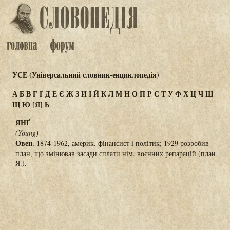
УСЕ (Універсальний словник-енциклопедія)
А
Б
В
Г
Ґ
Д
Е
Є
Ж
З
И
І
Й
К
Л
М
Н
О
П
Р
С
Т
У
Ф
Х
Ц
Ч
Ш
Щ
Ю
[Я]
Ь
ЯНҐ
(Young)
Овен
, 1874-1962, америк. фінансист і політик; 1929 розробив
план, що змінював засади сплати нім. воєнних репарацій (план
Я.).